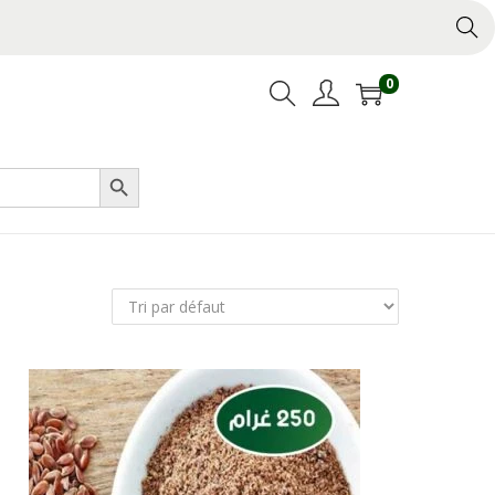
0
Search Button