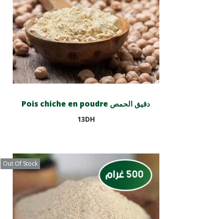
Pois chiche en poudre دقيق الحمص
13
DH
Ajouter au panier
Out Of Stock