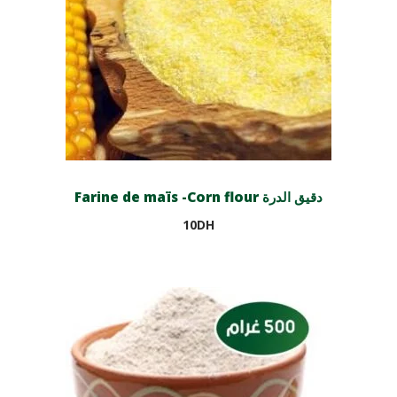
Farine de maïs -Corn flour دقيق الدرة
10
DH
Ajouter au panier