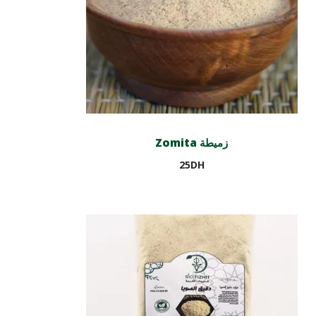
Zomita زميطة
25
DH
Ajouter au panier