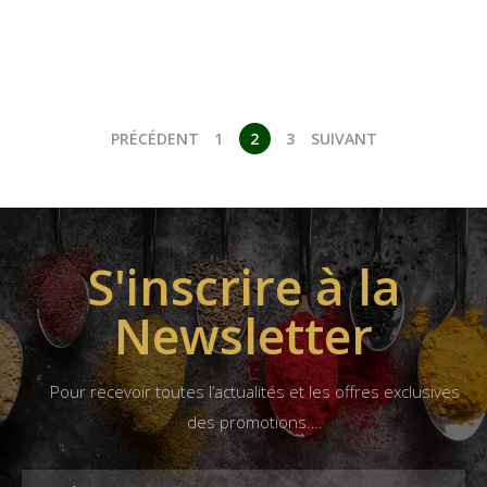
PRÉCÉDENT
1
2
3
SUIVANT
S'inscrire à la
Newsletter
Pour recevoir toutes l’actualités et les offres exclusives
des promotions….