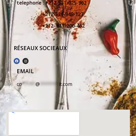
telephone :
+212-531-025-962
+212-539-948-127
+212- 611-200-462
RÉSEAUX SOCIEAUX
EMAIL
co
*****
@
*******
it.com