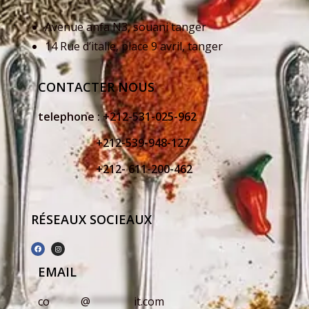
Avenue anfa N3, souani tanger
14 Rue d’italie, place 9 avril, tanger
CONTACTER NOUS
telephone :
+212-531-025-962
+212-539-948-127
+212- 611-200-462
RÉSEAUX SOCIEAUX
EMAIL
co
*****
@
*******
it.com