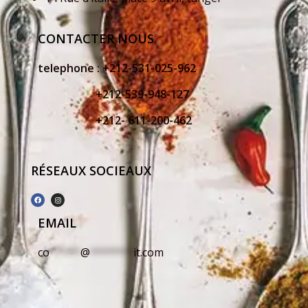
CONTACTER NOUS
telephone :
+212-531-025-962
+212-539-948-127
+212- 611-200-462
RÉSEAUX SOCIEAUX
EMAIL
co
*****
@
*******
it.com