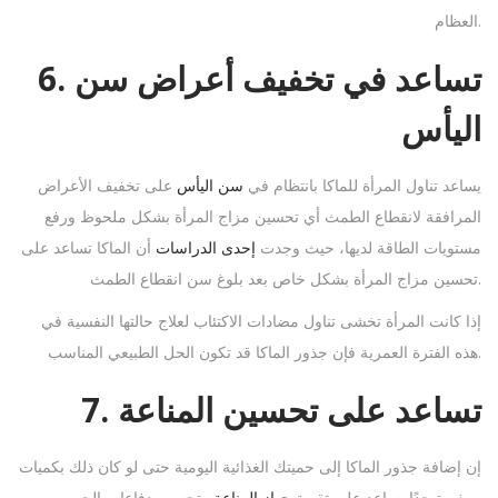
العظام.
6. تساعد في تخفيف أعراض سن
اليأس
يساعد تناول المرأة للماكا بانتظام في
سن اليأس
على تخفيف الأعراض
المرافقة لانقطاع الطمث أي تحسين مزاج المرأة بشكل ملحوظ ورفع
مستويات الطاقة لديها، حيث وجدت
إحدى الدراسات
أن الماكا تساعد على
تحسين مزاج المرأة بشكل خاص بعد بلوغ سن انقطاع الطمث.
إذا كانت المرأة تخشى تناول مضادات الاكتئاب لعلاج حالتها النفسية في
هذه الفترة العمرية فإن جذور الماكا قد تكون الحل الطبيعي المناسب.
7. تساعد على تحسين المناعة
إن إضافة جذور الماكا إلى حميتك الغذائية اليومية حتى لو كان ذلك بكميات
وتحسين دفاعات الجسم.
صغيرة جدًا يساعد على تقوية
جهاز المناعة