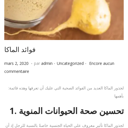
فوائد الماكا
.
.
.
P
P
j
mars 2, 2020
par
admin
Uncategorized
Encore aucun
u
u
u
commentaire
b
b
i
l
l
n
:لجذور الماكا العديد من الفوائد الصحية التي عليك أن تعرفها وهذه قائمة
i
i
2
بأهمها
é
é
2
1. تحسين صحة الحيوانات المنوية
l
d
,
e
a
2
لجذور الماكا تأثير معروف على الحياة الجنسية خاصةً بالنسبة للرجل إذ أن
n
0