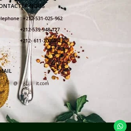
ONTACTER NOUS
elephone :
+212-531-025-962
212-539-948-127
212- 611-200-462
MAIL
o
*****
@
*******
it.com