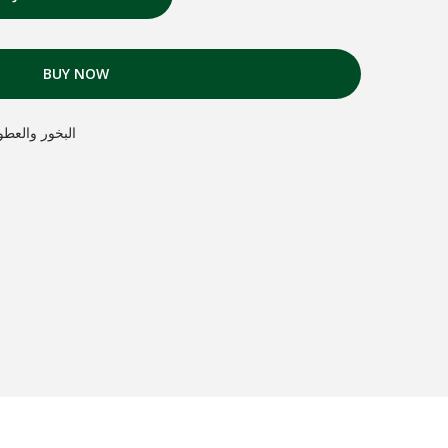
BUY NOW
ens et parfums البخور والعطور