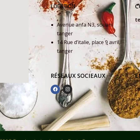
LOCATION
C
t
Avenue anfa N3, souani
+
tanger
14 Rue d’italie, place 9 avril,
+
tanger
RÉSEAUX SOCIEAUX
E
c