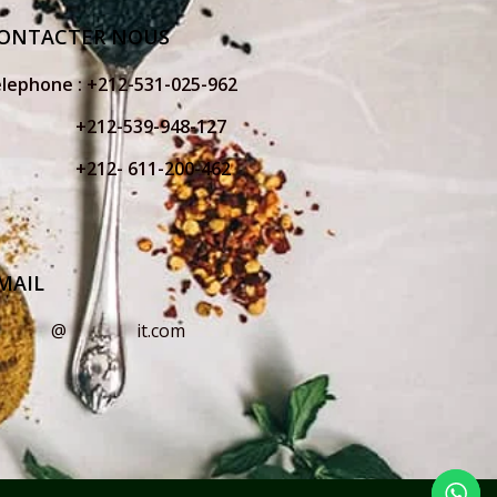
ONTACTER NOUS
elephone :
+212-531-025-962
212-539-948-127
212- 611-200-462
MAIL
o
*****
@
*******
it.com