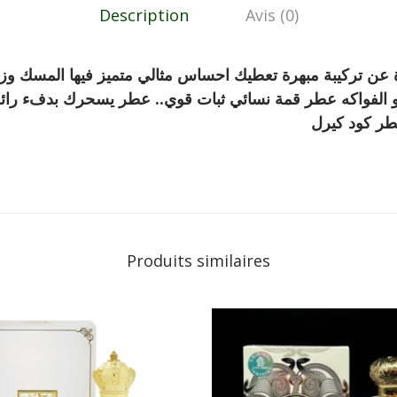
Description
Avis (0)
عن تركيبة مبهرة تعطيك احساس مثالي متميز فيها المسك وزه
يا و الفواكه عطر قمة نسائي ثبات قوي.. عطر يسحرك بدفء رائ
عطر كود كيرل
Produits similaires