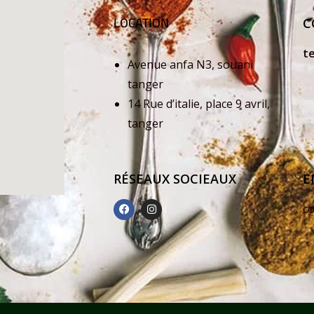
LOCATION
C
t
Avenue anfa N3, souani
+
tanger
14 Rue d’italie, place 9 avril,
+
tanger
RÉSEAUX SOCIEAUX
E
c