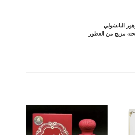
ور الباتشولي
حته مزيج من العطور