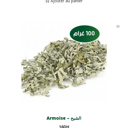
Ajouter au panier
Armoise – الشيح
16
DH