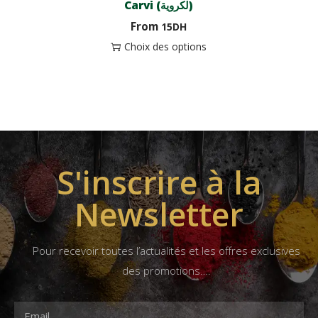
Carvi (لكروية)
From
15
DH
Choix des options
S'inscrire à la
Newsletter
Pour recevoir toutes l’actualités et les offres exclusives
des promotions….