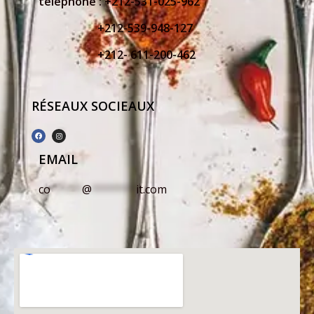
telephone :
+212-531-025-962
+212-539-948-127
+212- 611-200-462
RÉSEAUX SOCIEAUX
EMAIL
co
*****
@
*******
it.com