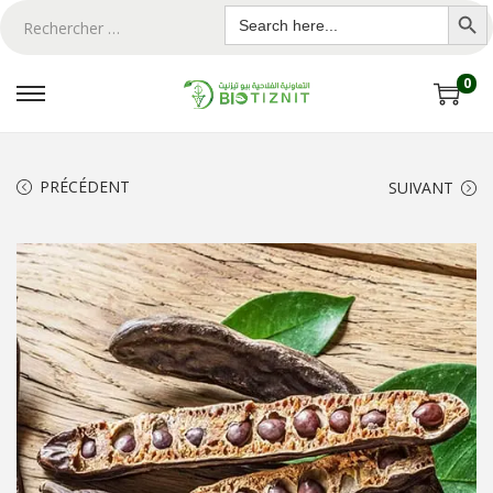
Search Butto
Search
for:
0
PRÉCÉDENT
SUIVANT
ton