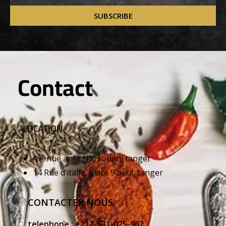
SUBSCRIBE
Contact
LOCATION
Avenue anfa N3, souani tanger
14 Rue d’italie, place 9 avril, tanger
CONTACTER NOUS
telephone :
+212-531-025-962