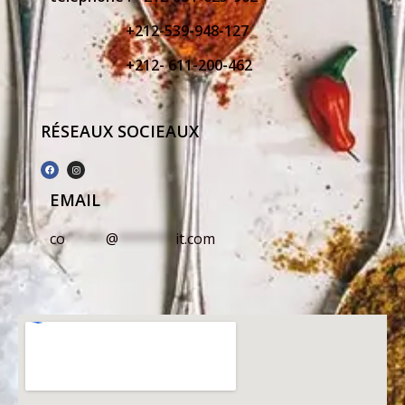
+212-539-948-127
+212- 611-200-462
RÉSEAUX SOCIEAUX
EMAIL
co
*****
@
*******
it.com