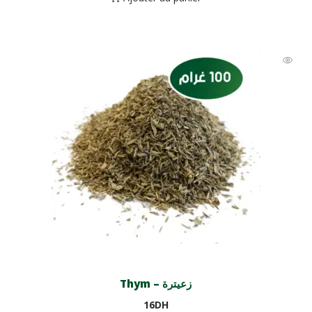
Thym – زعيترة
16
DH