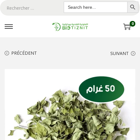
Search Butto
Search
for:
0
PRÉCÉDENT
SUIVANT
ton