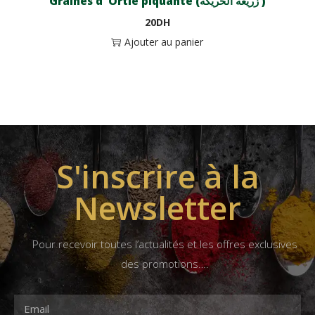
Graines d’ Ortie piquante (زريعة الحريكة )
20
DH
Ajouter au panier
S'inscrire à la
Newsletter
Pour recevoir toutes l’actualités et les offres exclusives
des promotions….