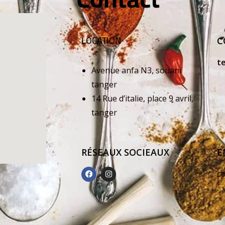
LOCATION
C
t
Avenue anfa N3, souani
+
tanger
14 Rue d’italie, place 9 avril,
+
tanger
RÉSEAUX SOCIEAUX
E
c