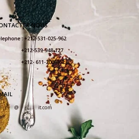
ONTACTER NOUS
elephone :
+212-531-025-962
212-539-948-127
212- 611-200-462
MAIL
o
*****
@
*******
it.com