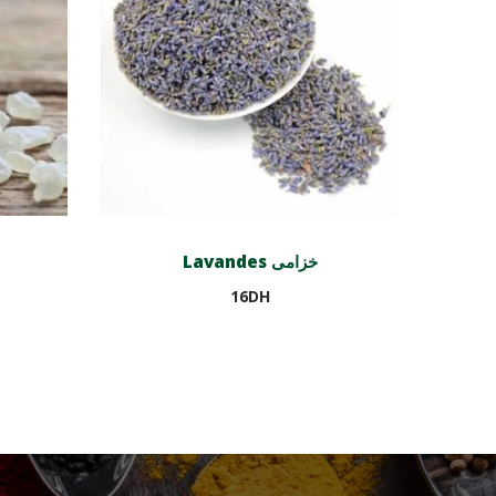
Lavandes خزامى
16
DH
Ajouter au panier