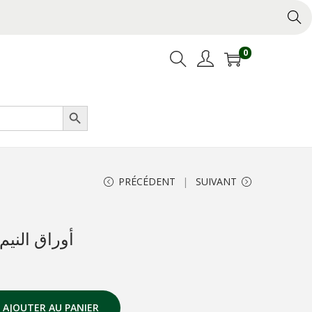
0
Search Button
PRÉCÉDENT
SUIVANT
Feuilles de neem – أوراق النيم
AJOUTER AU PANIER