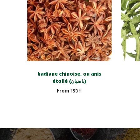
badiane chinoise, ou anis
étoilé (باضيان)
From
15
DH
Choix des options