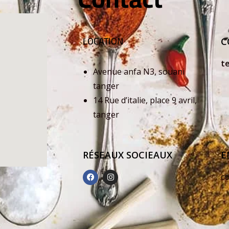
LOCATION
C
t
Avenue anfa N3, souani
+
tanger
14 Rue d’italie, place 9 avril,
+
tanger
RÉSEAUX SOCIEAUX
E
c