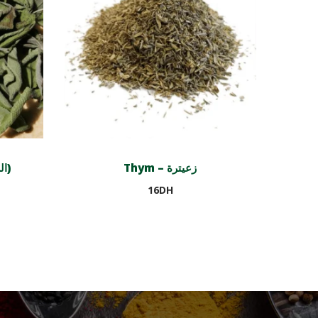
Thym – زعيترة
Sauge séchée (السالمية)
16
DH
Ajouter au panier