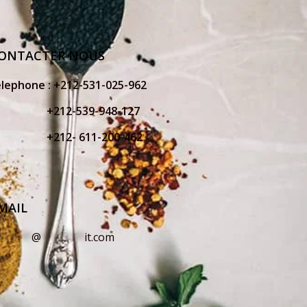
ONTACTER NOUS
elephone :
+212-531-025-962
212-539-948-127
212- 611-200-462
MAIL
o
*****
@
*******
it.com