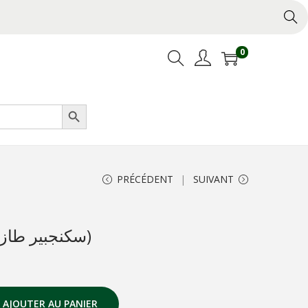
0
Search Button
PRÉCÉDENT
SUIVANT
Gingembre frais (سكنجبير طازج)
AJOUTER AU PANIER