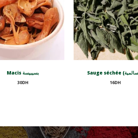
Macis بسيبيسة
30
DH
16
DH
Ajouter au panier
Ajouter au panier