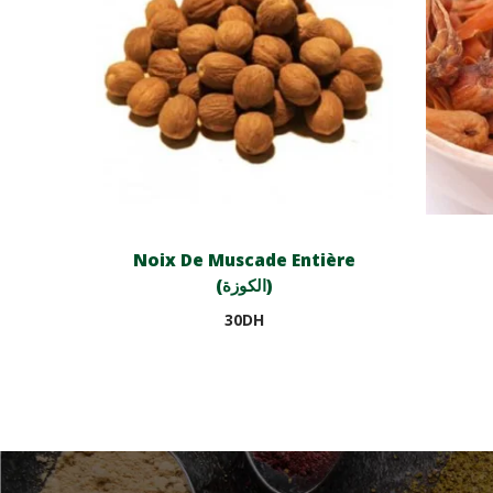
Noix De Muscade Entière
(الكوزة)
30
DH
Ajouter au panier