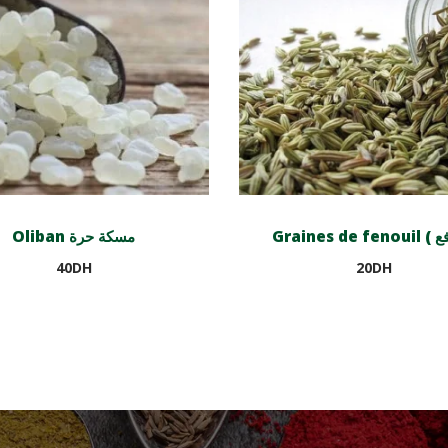
Oliban مسكة حرة
40
DH
20
DH
Ajouter au panier
Ajouter au panier