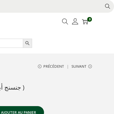
0
Search Button
PRÉCÉDENT
SUIVANT
Ginseng Blanc (جنسنج أبيض )
AJOUTER AU PANIER