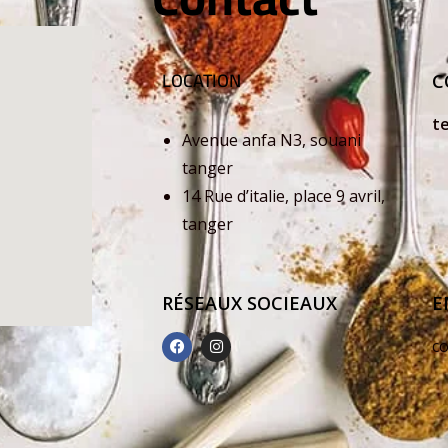
LOCATION
C
t
Avenue anfa N3, souani
+
tanger
14 Rue d’italie, place 9 avril,
+
tanger
RÉSEAUX SOCIEAUX
E
c