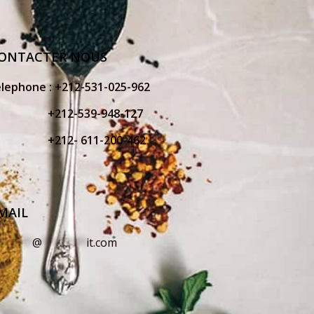
ONTACTER NOUS
elephone :
+212-531-025-962
212-539-948-127
212- 611-200-462
MAIL
o
*****
@
*******
it.com