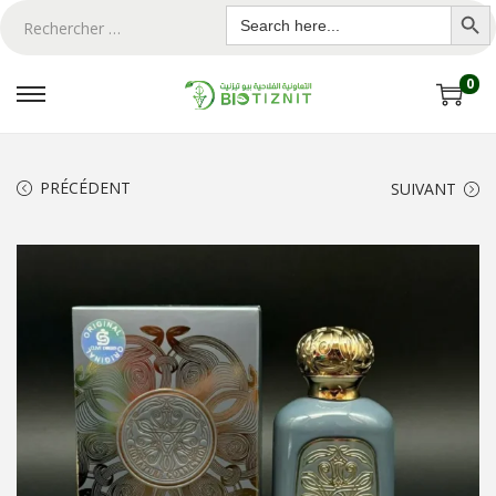
Search Butto
Search
for:
0
PRÉCÉDENT
SUIVANT
ton