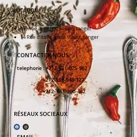
LOCATION
Avenue anfa N3, souani tanger
14 Rue d’italie, place 9 avril, tanger
CONTACTER NOUS
telephone :
+212-531-025-962
+212-539-948-127
+212- 611-200-462
RÉSEAUX SOCIEAUX