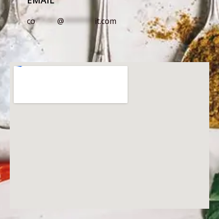
EMAIL
co
*****
@
*******
it.com