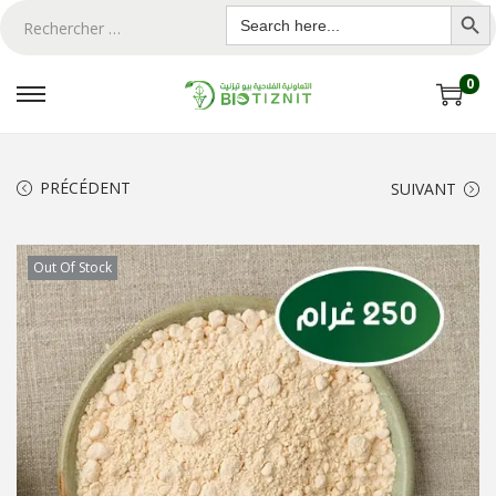
Search Butto
Search
for:
0
PRÉCÉDENT
SUIVANT
Out Of Stock
ton