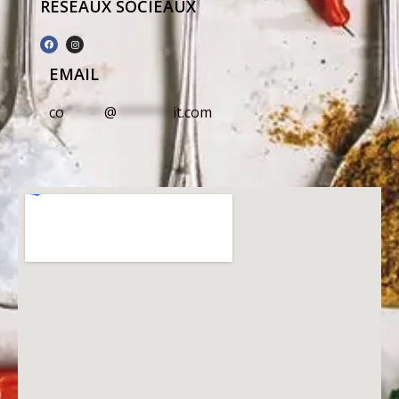
RÉSEAUX SOCIEAUX
EMAIL
co
*****
@
*******
it.com