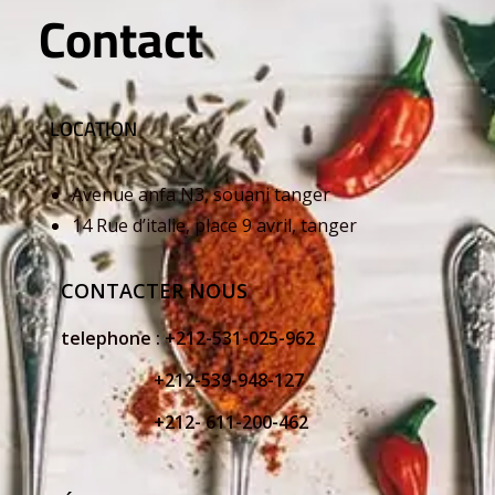
Contact
LOCATION
Avenue anfa N3, souani tanger
14 Rue d’italie, place 9 avril, tanger
CONTACTER NOUS
telephone :
+212-531-025-962
+212-539-948-127
+212- 611-200-462