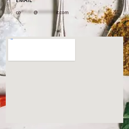
EMAIL
co
*****
@
*******
it.com