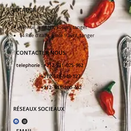
LOCATION
Avenue anfa N3, souani tanger
14 Rue d’italie, place 9 avril, tanger
CONTACTER NOUS
telephone :
+212-531-025-962
+212-539-948-127
+212- 611-200-462
RÉSEAUX SOCIEAUX