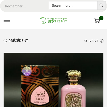
Search Butto
Search
for:
0
PRÉCÉDENT
SUIVANT
ton