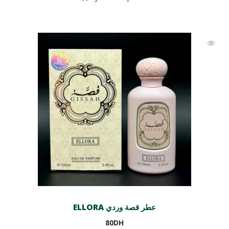
ELLORA عطر قصة وردي
80
DH