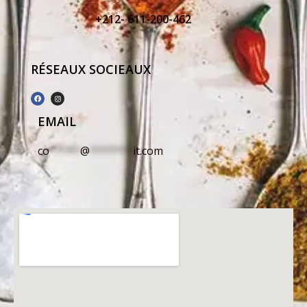
+212- 611-200-462
RÉSEAUX SOCIEAUX
EMAIL
co
*****
@
*******
it.com