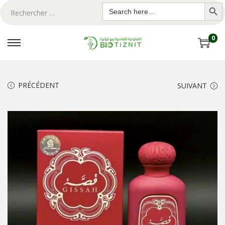
Search Butto
Search
for:
0
PRÉCÉDENT
SUIVANT
ton