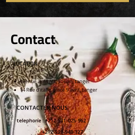
Contact
LOCATION
Avenue anfa N3, souani tanger
14 Rue d’italie, place 9 avril, tanger
CONTACTER NOUS
telephone :
+212-531-025-962
+212-539-948-127