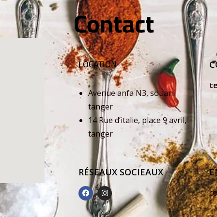
Contact
LOCATION
C
t
Avenue anfa N3, souani
+
tanger
14 Rue d’italie, place 9 avril,
+
tanger
RÉSEAUX SOCIEAUX
E
c