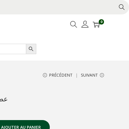
0
Search Button
PRÉCÉDENT
SUIVANT
pus Noir عطر
AJOUTER AU PANIER