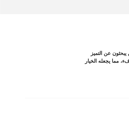
هو تحفة عطرية تجمع بين الغموض والجاذبية. يقدم تجربة فريدة لعشاق العطور الذين يبحثون عن التميز
فء، مما يجعله الخيار