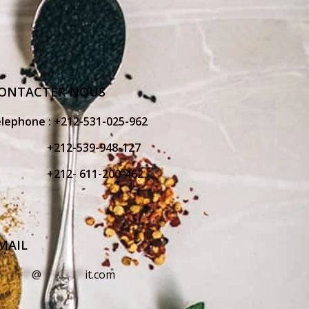
ONTACTER NOUS
elephone :
+212-531-025-962
212-539-948-127
212- 611-200-462
MAIL
o
*****
@
*******
it.com