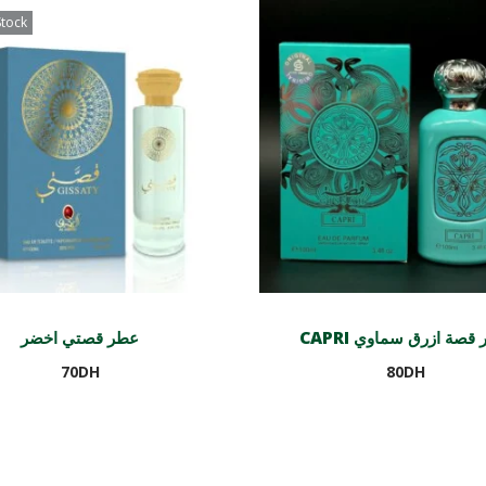
Stock
CAPRI قصة ازرق سماوي
عطر قصتي اخضر
70
DH
80
DH
Lire la suite
Ajouter au panier