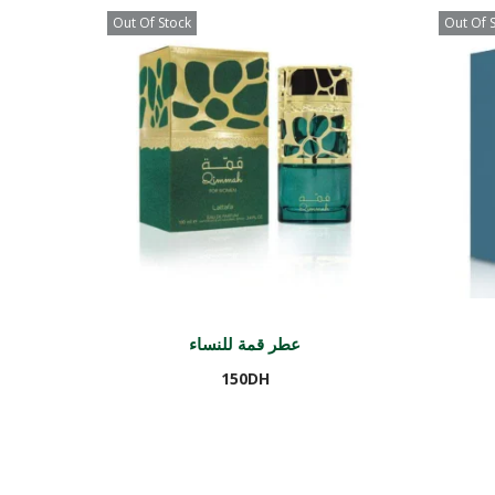
Out Of Stock
Out Of 
عطر قمة للنساء
150
DH
Lire la suite