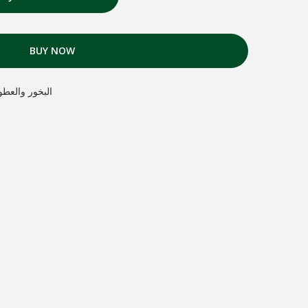
BUY NOW
ens et parfums البخور والعطور