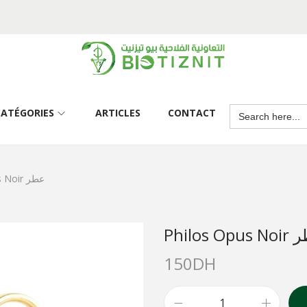
CATÉGORIES
ARTICLES
CONTACT
Philos Opus Noir عطر
Philos O
150
DH