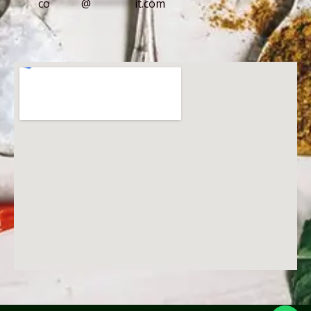
co
*****
@
*******
it.com