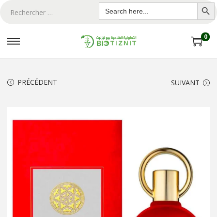
Search Butto
Search
for:
0
PRÉCÉDENT
SUIVANT
ton