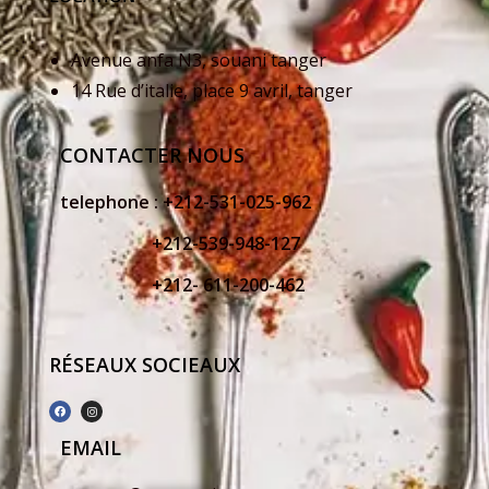
Avenue anfa N3, souani tanger
14 Rue d’italie, place 9 avril, tanger
CONTACTER NOUS
telephone :
+212-531-025-962
+212-539-948-127
+212- 611-200-462
RÉSEAUX SOCIEAUX
EMAIL