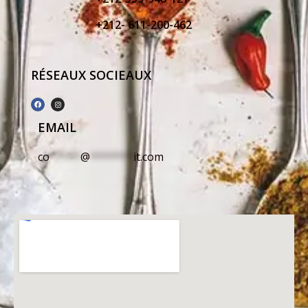
+212- 611-200-462
RÉSEAUX SOCIEAUX
EMAIL
co
*****
@
*******
it.com