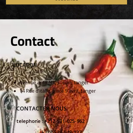
Contact
LOCATION
Avenue anfa N3, souani tanger
14 Rue d’italie, place 9 avril, tanger
CONTACTER NOUS
telephone :
+212-531-025-962
+212-539-948-127