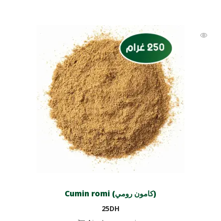
Cumin romi (كامون رومي)
25
DH