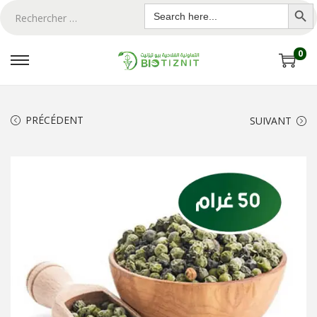
Search Butto
Search
for:
0
PRÉCÉDENT
SUIVANT
ton