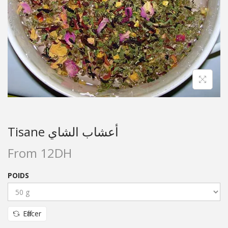
Tisane أعشاب الشاي
From
12
DH
POIDS
Effacer