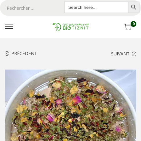
Search Butto
Search
for:
0
PRÉCÉDENT
SUIVANT
ton