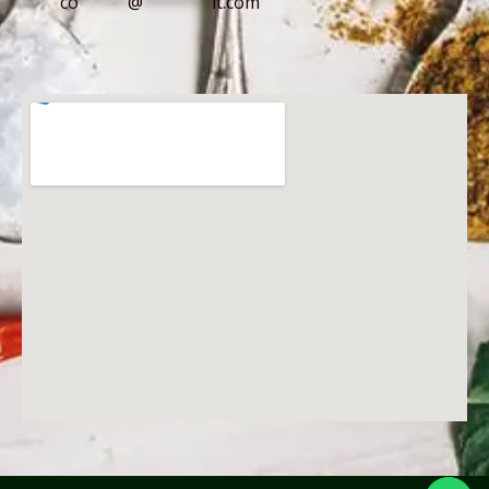
co
*****
@
*******
it.com