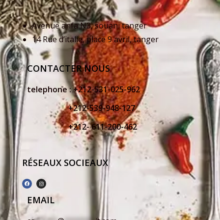
Avenue anfa N3, souani tanger
14 Rue d’italie, place 9 avril, tanger
CONTACTER NOUS
telephone :
+212-531-025-962
+212-539-948-127
+212- 611-200-462
RÉSEAUX SOCIEAUX
EMAIL